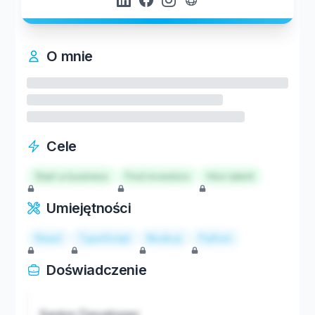
O mnie
Cele
Start a business
Find investors
Hire talent
Umiejętności
React
TypeScript
Node.js
Python
Doświadczenie
Senior Developer