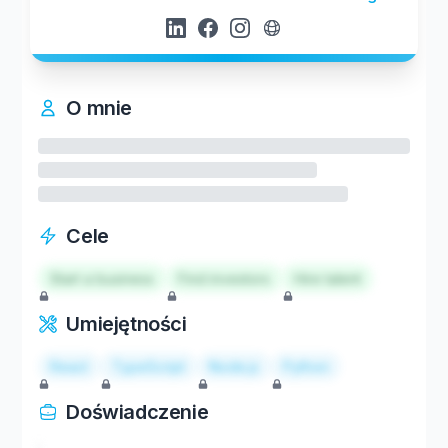
O mnie
Cele
Start a business
Find investors
Hire talent
Umiejętności
React
TypeScript
Node.js
Python
Doświadczenie