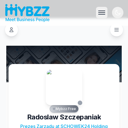
Mybzz Free
Radoslaw Szczepaniak
Prezes Zarzadu at SCHOWEK24 Holding