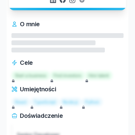
O mnie
Cele
Start a business
Find investors
Hire talent
Umiejętności
React
TypeScript
Node.js
Python
Doświadczenie
Senior Developer