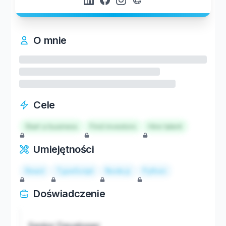
O mnie
Cele
Start a business
Find investors
Hire talent
Umiejętności
React
TypeScript
Node.js
Python
Doświadczenie
Senior Developer