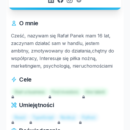
O mnie
Cześć, nazywam się Rafał Panek mam 16 lat,
zaczynam działać sam w handlu, jestem
ambitny, zmotywowany do działania,chętny do
współpracy, Interesuje się piłka nożną,
marketingiem, psychologią, nieruchomościami
Cele
Start a business
Find investors
Hire talent
Umiejętności
React
TypeScript
Node.js
Python