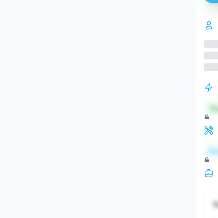
St
Re
S