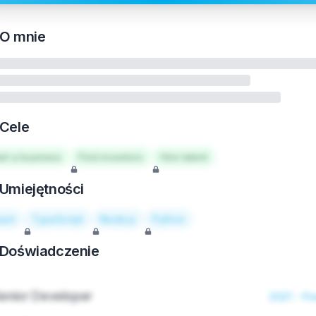
O mnie
Cele
art a business
Find investors
Hire talent
Umiejętności
act
TypeScript
Node.js
Python
Doświadczenie
enior Developer
2021 - Pr