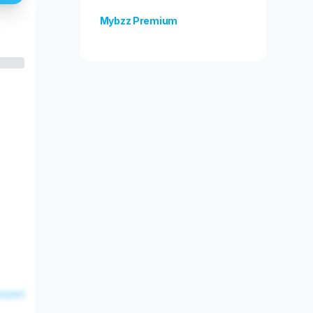
Mybzz Premium
Odblokuj więcej funkcji!
esent