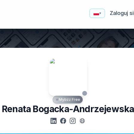
Zaloguj s
▾
Mybzz Free
Renata Bogacka-Andrzejewsk