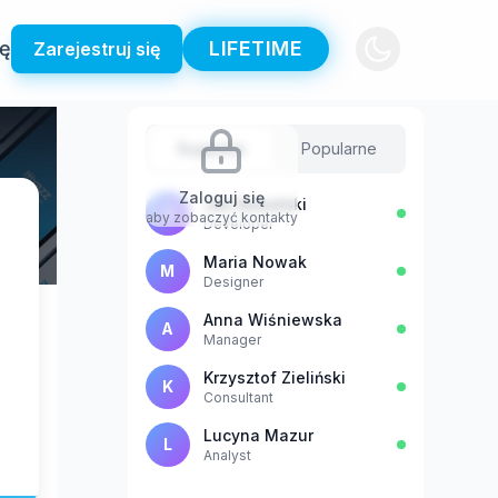
ię
LIFETIME
Zarejestruj się
Sugestie
Popularne
Zaloguj się
Jan Kowalski
J
aby zobaczyć kontakty
Developer
Maria Nowak
M
Designer
Anna Wiśniewska
A
Manager
Krzysztof Zieliński
K
a
Consultant
Lucyna Mazur
L
Analyst