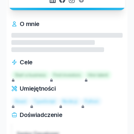
O mnie
Cele
Start a business
Find investors
Hire talent
Umiejętności
React
TypeScript
Node.js
Python
Doświadczenie
Senior Developer