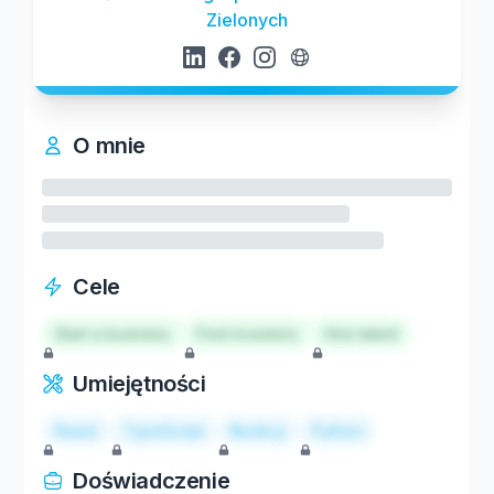
Zielonych
O mnie
Cele
Start a business
Find investors
Hire talent
Umiejętności
React
TypeScript
Node.js
Python
Doświadczenie