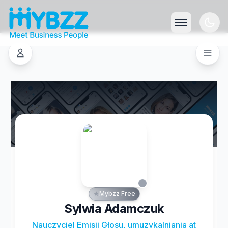
Mybzz Free
Sylwia Adamczuk
Nauczyciel Emisji Głosu, umuzykalniania at