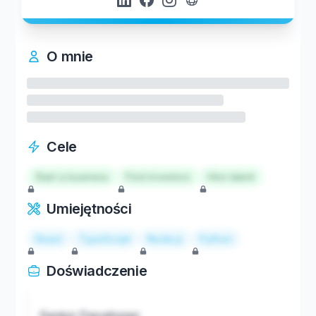
O mnie
Cele
Start a business
Find investors
Hire talent
Umiejętności
React
TypeScript
Node.js
Python
Doświadczenie
Senior Developer