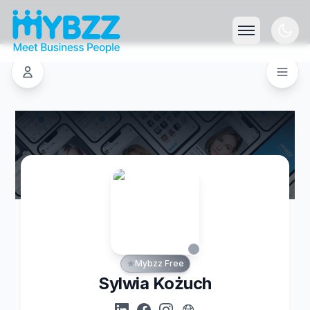
Mybzz Free
Sylwia Kożuch