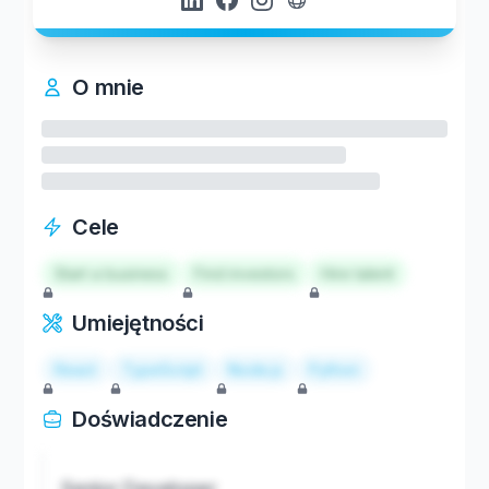
O mnie
Cele
Start a business
Find investors
Hire talent
Umiejętności
React
TypeScript
Node.js
Python
Doświadczenie
Senior Developer