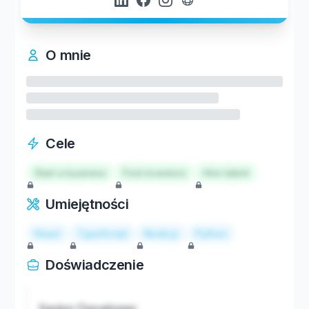
O mnie
Cele
Start a business
Find investors
Hire talent
Umiejętności
React
TypeScript
Node.js
Python
Doświadczenie
Senior Developer