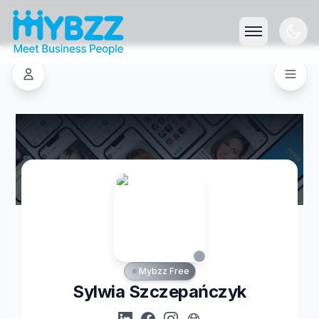
Mybzz Free
Sylwia Szczepańczyk