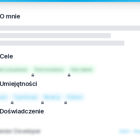
O mnie
Cele
art a business
Find investors
Hire talent
Umiejętności
act
TypeScript
Node.js
Python
Doświadczenie
enior Developer
2021 - Pr