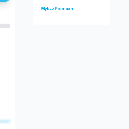
Mybzz Premium
Odblokuj więcej funkcji!
esent