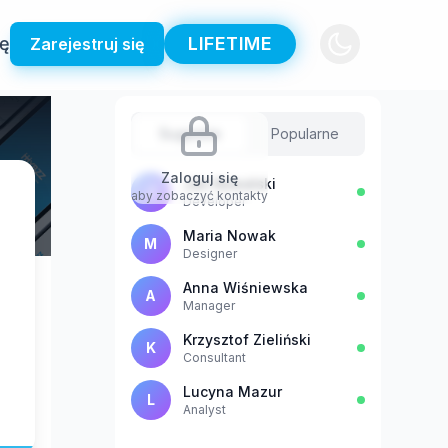
ię
LIFETIME
Zarejestruj się
Sugestie
Popularne
Zaloguj się
Jan Kowalski
J
aby zobaczyć kontakty
Developer
Maria Nowak
M
Designer
Anna Wiśniewska
A
Manager
Krzysztof Zieliński
K
Consultant
Lucyna Mazur
L
Analyst