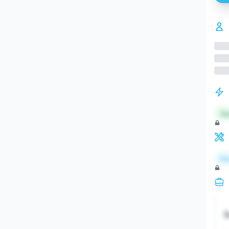
St
Re
S