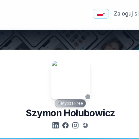
Zaloguj s
▾
Mybzz Free
Szymon Hołubowicz