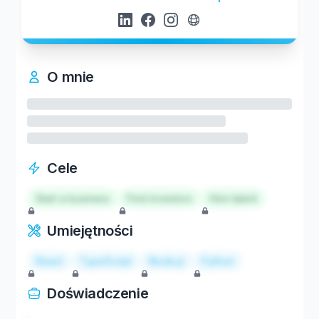
O mnie
Cele
Start a business
Find investors
Hire talent
Umiejętności
React
TypeScript
Node.js
Python
Doświadczenie