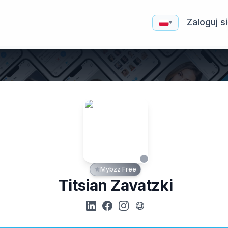
Zaloguj s
▾
Mybzz Free
Titsian Zavatzki