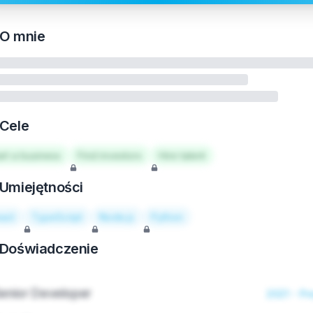
O mnie
Cele
art a business
Find investors
Hire talent
Umiejętności
act
TypeScript
Node.js
Python
Doświadczenie
enior Developer
2021 - Pr