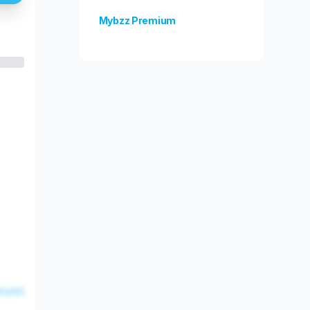
Mybzz Premium
Odblokuj więcej funkcji!
esent