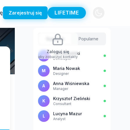
ię
LIFETIME
Zarejestruj się
Sugestie
Popularne
Zaloguj się
Jan Kowalski
J
aby zobaczyć kontakty
Developer
Maria Nowak
M
Designer
Anna Wiśniewska
A
Manager
Krzysztof Zieliński
K
Consultant
Lucyna Mazur
L
Analyst