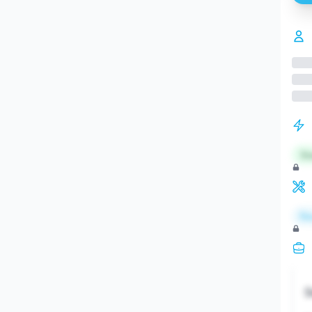
St
Re
S