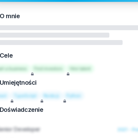
O mnie
Cele
art a business
Find investors
Hire talent
Umiejętności
act
TypeScript
Node.js
Python
Doświadczenie
enior Developer
2021 - Pr