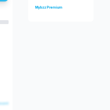
Mybzz Premium
Odblokuj więcej funkcji!
esent