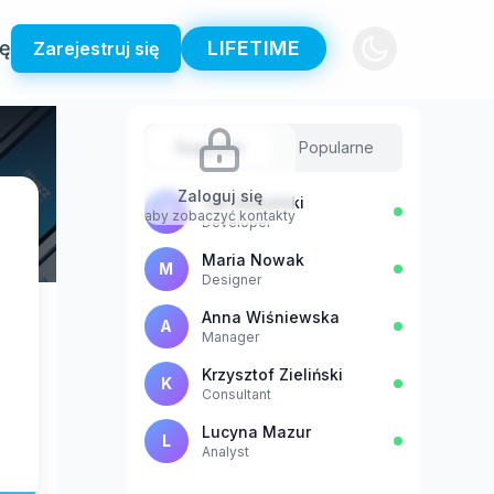
ię
LIFETIME
Zarejestruj się
Sugestie
Popularne
Zaloguj się
Jan Kowalski
J
aby zobaczyć kontakty
Developer
Maria Nowak
M
Designer
Anna Wiśniewska
A
Manager
Krzysztof Zieliński
K
Consultant
Lucyna Mazur
L
Analyst