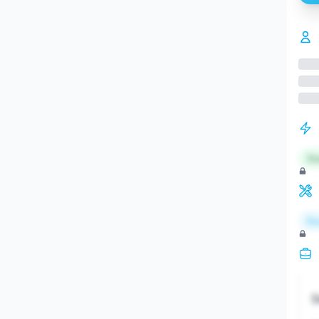
St
Re
S