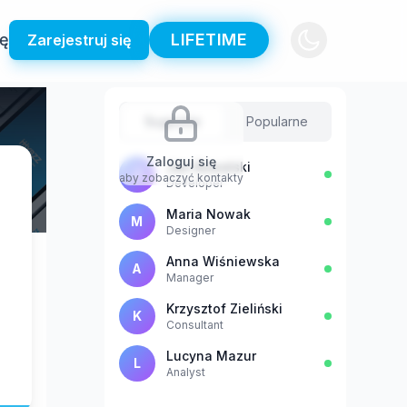
ię
LIFETIME
Zarejestruj się
Sugestie
Popularne
Zaloguj się
Jan Kowalski
J
aby zobaczyć kontakty
Developer
Maria Nowak
M
Designer
Anna Wiśniewska
A
Manager
Krzysztof Zieliński
K
Consultant
Lucyna Mazur
L
Analyst