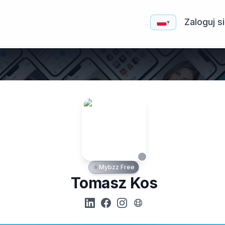
Zaloguj s
▾
Mybzz Free
Tomasz Kos