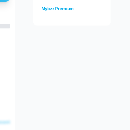
Mybzz Premium
Odblokuj więcej funkcji!
esent