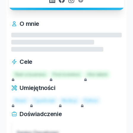
O mnie
Cele
Start a business
Find investors
Hire talent
Umiejętności
React
TypeScript
Node.js
Python
Doświadczenie
Senior Developer