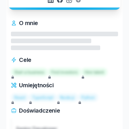
O mnie
Cele
Start a business
Find investors
Hire talent
Umiejętności
React
TypeScript
Node.js
Python
Doświadczenie
Senior Developer