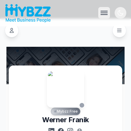
Mybzz Free
Werner Franik