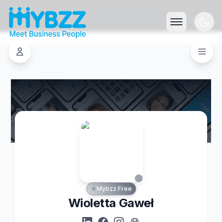
Mybzz Free
Wioletta Gaweł