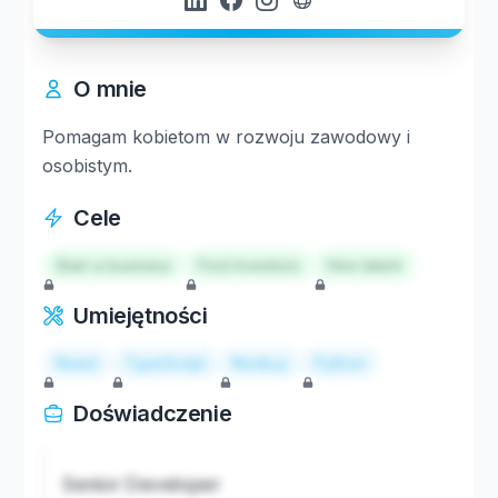
O mnie
Pomagam kobietom w rozwoju zawodowy i
osobistym.
Cele
Start a business
Find investors
Hire talent
Umiejętności
React
TypeScript
Node.js
Python
Doświadczenie
Senior Developer