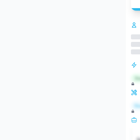
St
Re
S