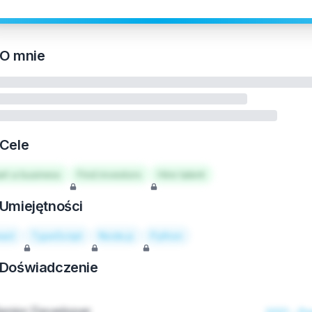
O mnie
Cele
art a business
Find investors
Hire talent
Umiejętności
act
TypeScript
Node.js
Python
Doświadczenie
enior Developer