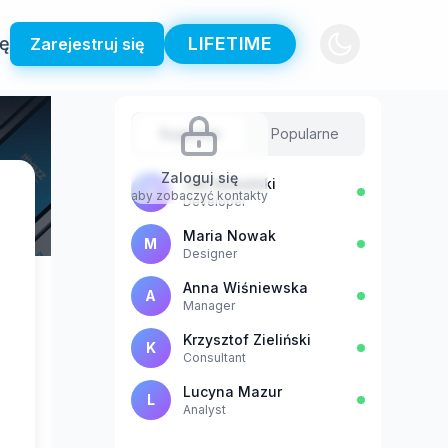
ię
LIFETIME
Zarejestruj się
Sugestie
Popularne
Zaloguj się
Jan Kowalski
J
aby zobaczyć kontakty
Developer
Maria Nowak
M
Designer
Anna Wiśniewska
A
Manager
Krzysztof Zieliński
K
Consultant
Lucyna Mazur
L
Analyst