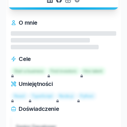
O mnie
Cele
Start a business
Find investors
Hire talent
Umiejętności
React
TypeScript
Node.js
Python
Doświadczenie
Senior Developer