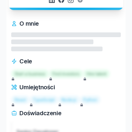
O mnie
Cele
Start a business
Find investors
Hire talent
Umiejętności
React
TypeScript
Node.js
Python
Doświadczenie
Senior Developer