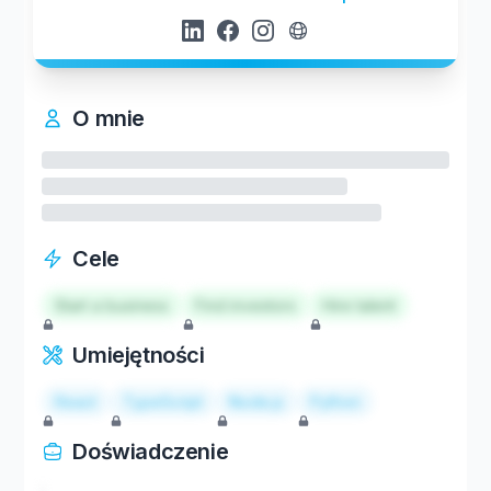
O mnie
Cele
Start a business
Find investors
Hire talent
Umiejętności
React
TypeScript
Node.js
Python
Doświadczenie