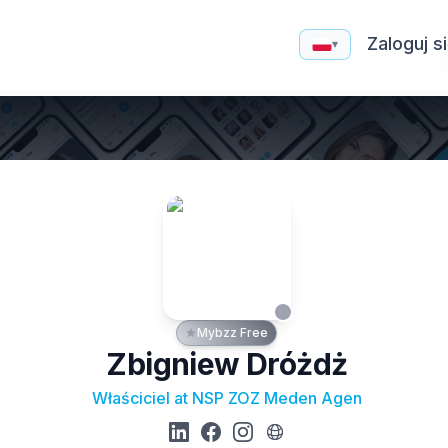
Zaloguj s
▾
Mybzz Free
Zbigniew Dróżdż
Właściciel at NSP ZOZ Meden Agen