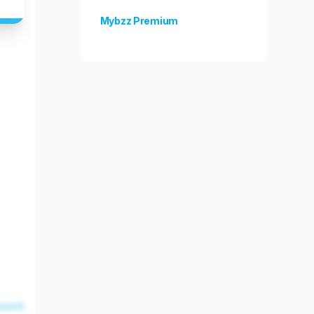
Mybzz Premium
Odblokuj więcej funkcji!
esent