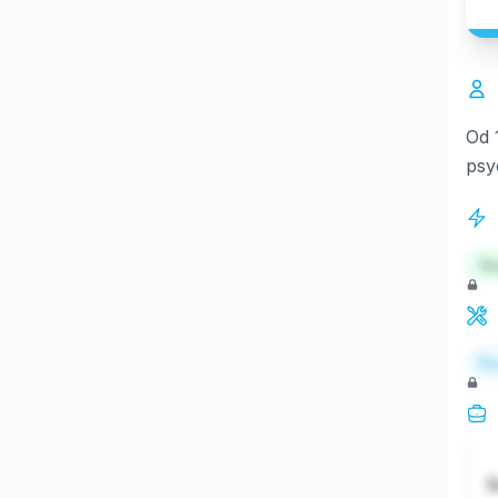
Od 
psy
St
Re
S