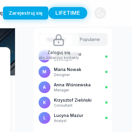
ię
LIFETIME
Zarejestruj się
Sugestie
Popularne
Zaloguj się
Jan Kowalski
J
aby zobaczyć kontakty
Developer
Maria Nowak
M
Designer
Anna Wiśniewska
A
Manager
Krzysztof Zieliński
K
Consultant
Lucyna Mazur
L
Analyst