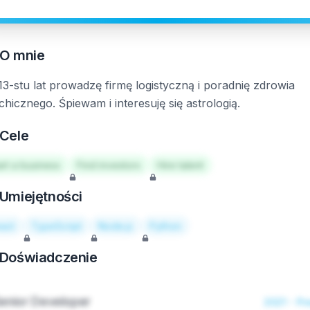
O mnie
13-stu lat prowadzę firmę logistyczną i poradnię zdrowia
chicznego. Śpiewam i interesuję się astrologią.
Cele
art a business
Find investors
Hire talent
Umiejętności
act
TypeScript
Node.js
Python
Doświadczenie
enior Developer
2021 - Pr