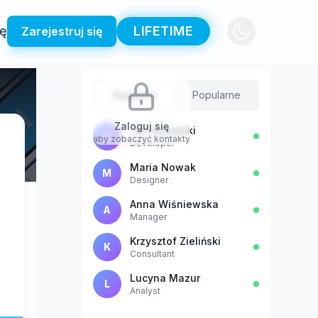
ię
LIFETIME
Zarejestruj się
Sugestie
Popularne
Zaloguj się
Jan Kowalski
J
aby zobaczyć kontakty
Developer
Maria Nowak
M
Designer
Anna Wiśniewska
A
Manager
Krzysztof Zieliński
K
Consultant
Lucyna Mazur
L
Analyst