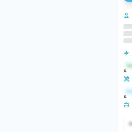
St
Re
S