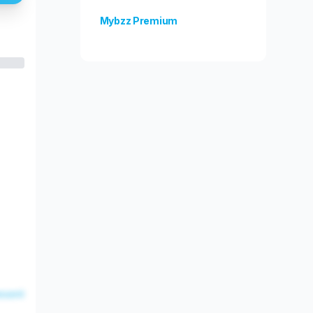
Mybzz Premium
Odblokuj więcej funkcji!
esent