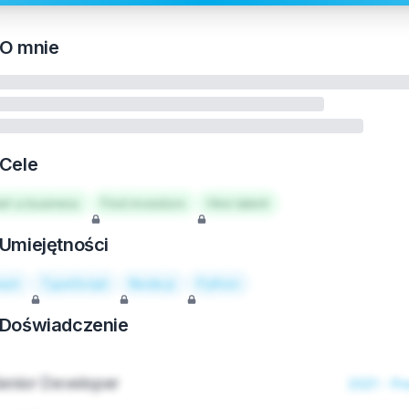
O mnie
Cele
art a business
Find investors
Hire talent
Umiejętności
act
TypeScript
Node.js
Python
Doświadczenie
enior Developer
2021 - Pr