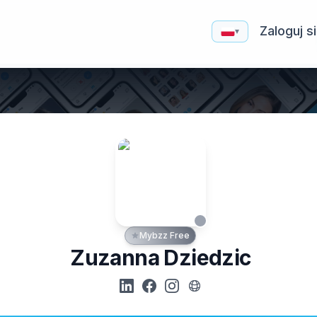
Zaloguj s
▾
Mybzz Free
Zuzanna Dziedzic