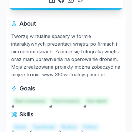
About
Tworzę wirtualne spacery w formie
interaktywnych prezentacji wnętrz po firmach i
nieruchomościach. Zajmuje się fotografią wnętrz
oraz mam uprawnienia na operowanie dronem.
Moje zrealizowane projekty można zobaczyć na
mojej stronie: www 360wirtualnyspacer.pl
Goals
Start a business
Find investors
Hire talent
Skills
React
TypeScript
Node.js
Python