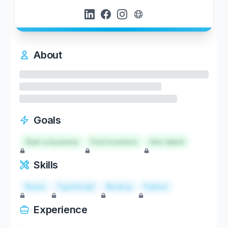
About
Goals
Start a business
Find investors
Hire talent
Skills
React
TypeScript
Node.js
Python
Experience