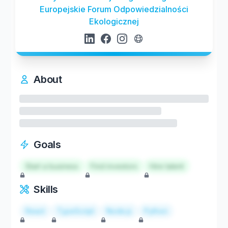
Europejskie Forum Odpowiedzialności
Ekologicznej
About
Goals
Start a business
Find investors
Hire talent
Skills
React
TypeScript
Node.js
Python