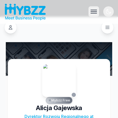
Mybzz Free
Alicja Gajewska
Dyrektor Rozwoju Regionalnego at