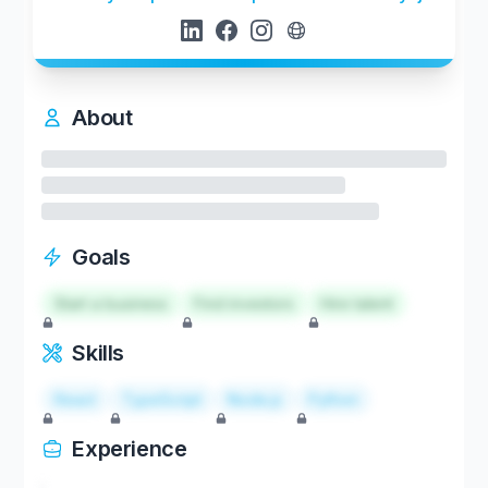
About
Goals
Start a business
Find investors
Hire talent
Skills
React
TypeScript
Node.js
Python
Experience