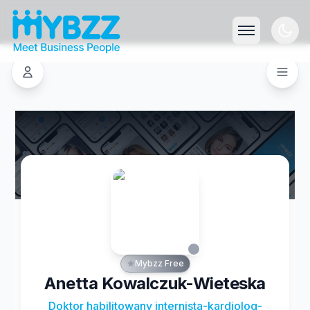
Mybzz Free
Anetta Kowalczuk-Wieteska
Doktor habilitowany internista-kardiolog-