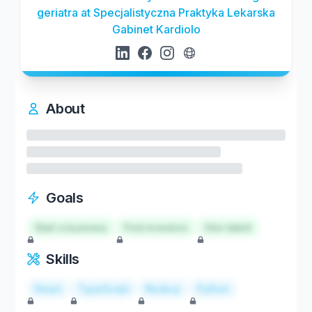
geriatra at Specjalistyczna Praktyka Lekarska
Gabinet Kardiolo
About
Goals
Start a business
Find investors
Hire talent
Skills
React
TypeScript
Node.js
Python