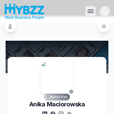
Mybzz Free
Anika Maciorowska