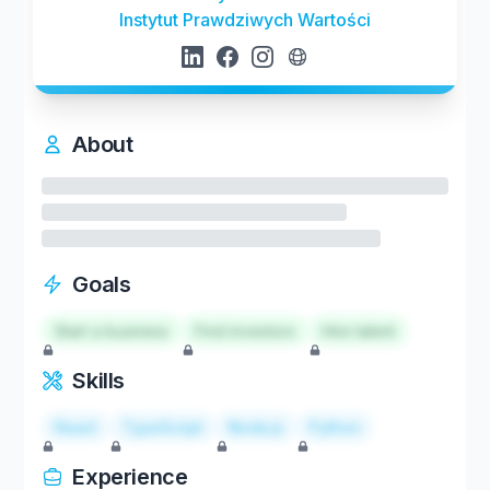
Instytut Prawdziwych Wartości
About
Goals
Start a business
Find investors
Hire talent
Skills
React
TypeScript
Node.js
Python
Experience