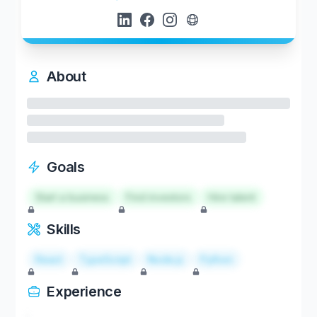
About
Goals
Start a business
Find investors
Hire talent
Skills
React
TypeScript
Node.js
Python
Experience