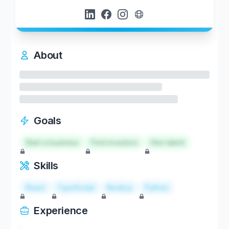
About
Goals
Start a business
Find investors
Hire talent
Skills
React
TypeScript
Node.js
Python
Experience