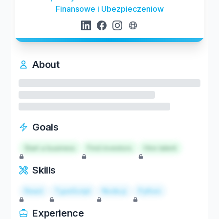
Finansowe i Ubezpieczeniow
About
Goals
Start a business
Find investors
Hire talent
Skills
React
TypeScript
Node.js
Python
Experience