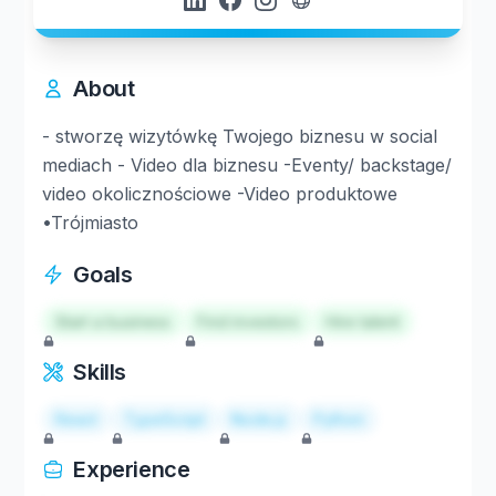
About
- stworzę wizytówkę Twojego biznesu w social
mediach - Video dla biznesu -Eventy/ backstage/
video okolicznościowe -Video produktowe
•Trójmiasto
Goals
Start a business
Find investors
Hire talent
Skills
React
TypeScript
Node.js
Python
Experience