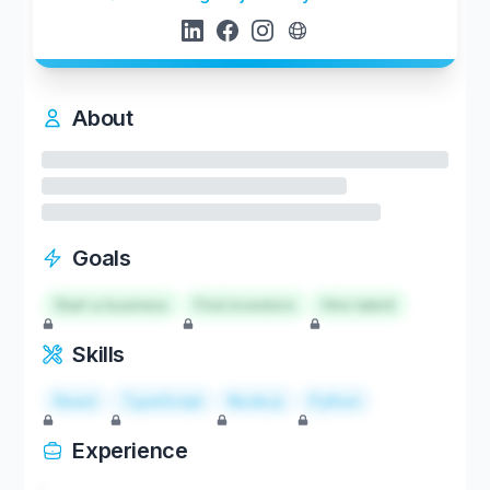
About
Goals
Start a business
Find investors
Hire talent
Skills
React
TypeScript
Node.js
Python
Experience