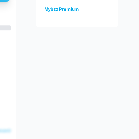
Mybzz Premium
Unlock more features!
esent