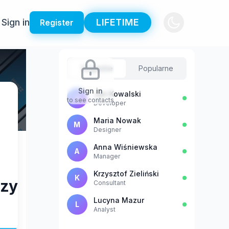
Sign in
LIFETIME
Register
Sugestie
Popularne
Sign in
Jan Kowalski
J
to see contacts
Developer
Maria Nowak
M
Designer
Anna Wiśniewska
A
Manager
Krzysztof Zieliński
K
rzyccy
Consultant
Lucyna Mazur
L
Analyst