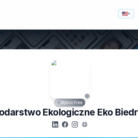
▾
Mybzz Free
odarstwo Ekologiczne Eko Bied