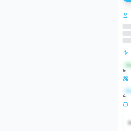
St
Re
S