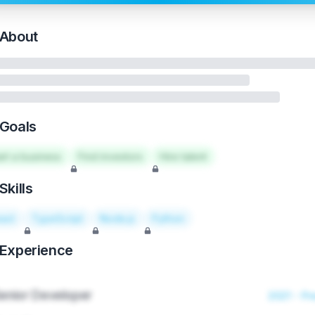
About
Goals
art a business
Find investors
Hire talent
Skills
act
TypeScript
Node.js
Python
Experience
enior Developer
2021 - Pr