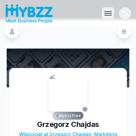
Mybzz Free
Grzegorz Chajdas
Właściciel at Grzegorz Chajdas- Marketing