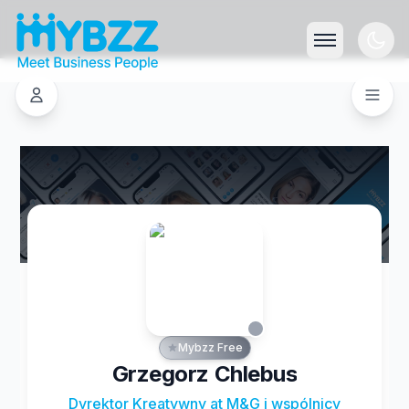
Mybzz Free
Grzegorz Chlebus
Dyrektor Kreatywny at M&G i wspólnicy