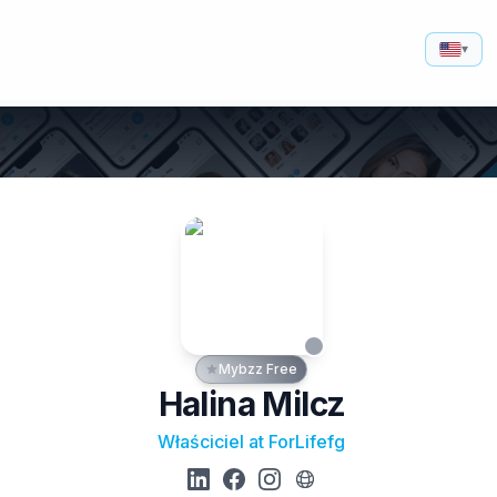
▾
Mybzz Free
Halina Milcz
Właściciel at ForLifefg