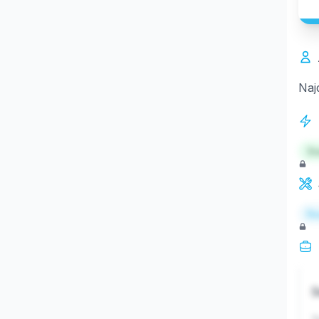
Naj
St
Re
S