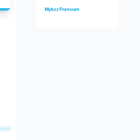
Mybzz Premium
Unlock more features!
esent