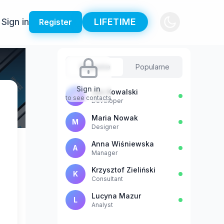
Sign in
LIFETIME
Register
Sugestie
Popularne
Sign in
Jan Kowalski
J
to see contacts
Developer
Maria Nowak
M
Designer
Anna Wiśniewska
A
Manager
Krzysztof Zieliński
K
Consultant
Lucyna Mazur
L
Analyst