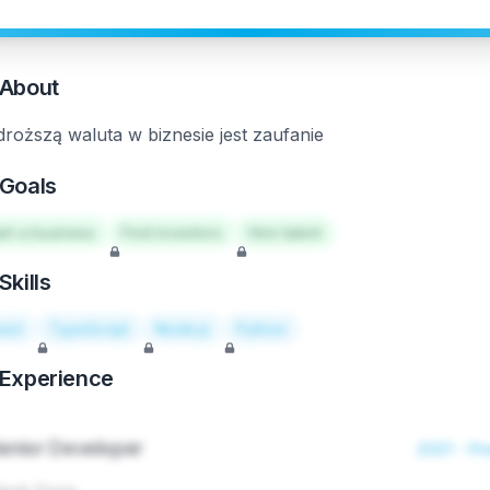
About
droższą waluta w biznesie jest zaufanie
Goals
art a business
Find investors
Hire talent
Skills
act
TypeScript
Node.js
Python
Experience
enior Developer
2021 - Pr