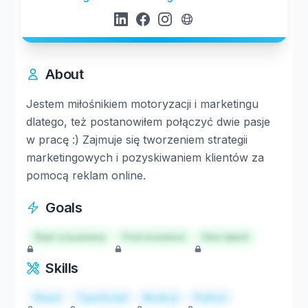
About
Jestem miłośnikiem motoryzacji i marketingu
dlatego, też postanowiłem połączyć dwie pasje
w pracę :) Zajmuje się tworzeniem strategii
marketingowych i pozyskiwaniem klientów za
pomocą reklam online.
Goals
Start a business
Find investors
Hire talent
Skills
React
TypeScript
Node.js
Python