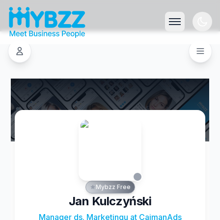
Mybzz Free
Jan Kulczyński
Manager ds. Marketingu at CaimanAds