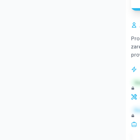
Pro
zar
pro
St
Re