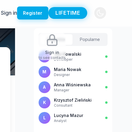
Sign in
LIFETIME
Register
Sugestie
Popularne
Sign in
Jan Kowalski
J
to see contacts
Developer
Maria Nowak
M
Designer
Anna Wiśniewska
A
Manager
Krzysztof Zieliński
K
Consultant
Lucyna Mazur
L
Analyst