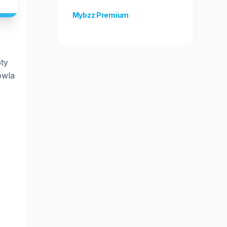
Mybzz Premium
Unlock more features!
ty
owla