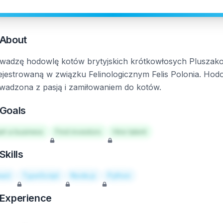
About
wadzę hodowlę kotów brytyjskich krótkowłosych Pluszako
ejestrowaną w związku Felinologicznym Felis Polonia. Hod
wadzona z pasją i zamiłowaniem do kotów.
Goals
art a business
Find investors
Hire talent
Skills
act
TypeScript
Node.js
Python
Experience