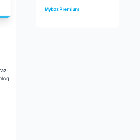
Mybzz Premium
Unlock more features!
raz
olog.