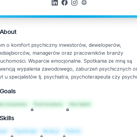
About
m o komfort psychiczny inwestorów, deweloperów,
edsiębiorców, managerów oraz pracowników branży
ruchomości. Wsparcie emocjonalne. Spotkania ze mną są
wencją wypalenia zawodowego, zaburzeń psychicznych o
yt u specjalistów tj. psychiatra, psychoterapeuta czy psych
Goals
art a business
Find investors
Hire talent
Skills
act
TypeScript
Node.js
Python