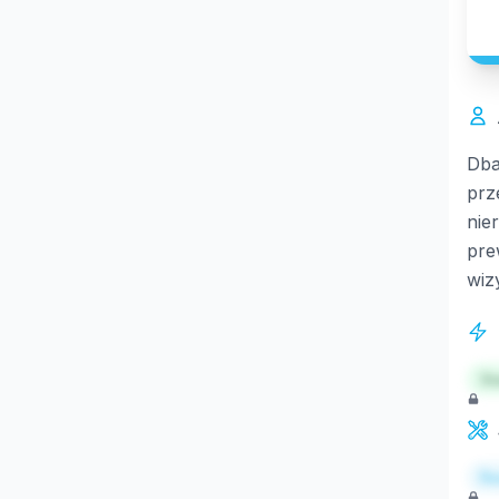
Dba
prz
nie
pre
wiz
St
Re