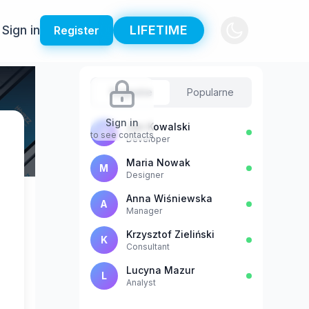
Sign in
LIFETIME
Register
Sugestie
Popularne
Sign in
Jan Kowalski
J
to see contacts
Developer
Maria Nowak
M
Designer
Anna Wiśniewska
A
Manager
Krzysztof Zieliński
K
Consultant
Lucyna Mazur
L
Analyst