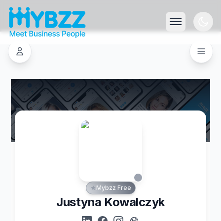
Mybzz Free
Justyna Kowalczyk