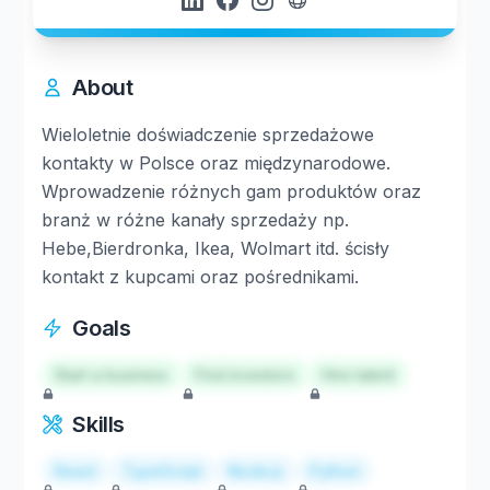
About
Wieloletnie doświadczenie sprzedażowe
kontakty w Polsce oraz międzynarodowe.
Wprowadzenie różnych gam produktów oraz
branż w różne kanały sprzedaży np.
Hebe,Bierdronka, Ikea, Wolmart itd. ścisły
kontakt z kupcami oraz pośrednikami.
Goals
Start a business
Find investors
Hire talent
Skills
React
TypeScript
Node.js
Python