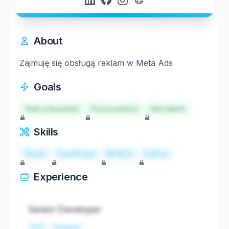
About
Zajmuję się obsługą reklam w Meta Ads
Goals
Start a business
Find investors
Hire talent
Skills
React
TypeScript
Node.js
Python
Experience
Senior Developer
2021 - Present