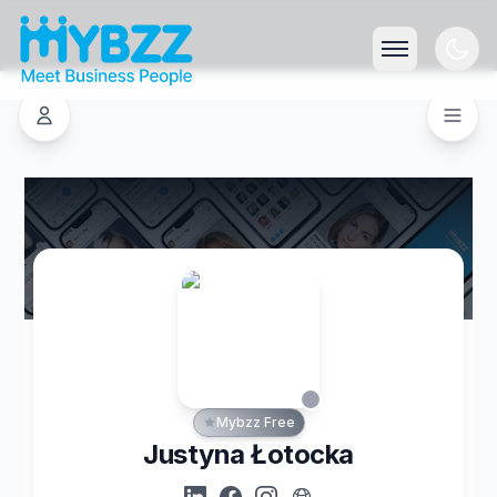
Mybzz Free
Justyna Łotocka