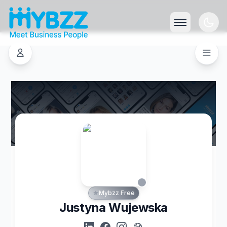
Mybzz Free
Justyna Wujewska