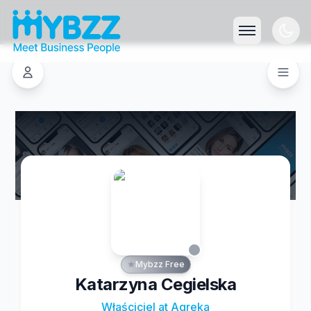
Mybzz Free
Katarzyna Cegielska
Właściciel at Agreka