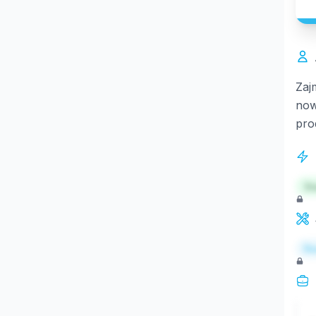
Zaj
now
pro
St
Re