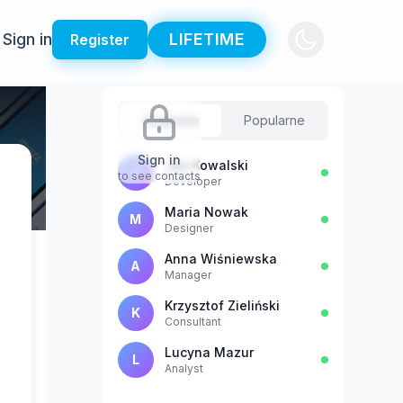
Sign in
LIFETIME
Register
Sugestie
Popularne
Sign in
Jan Kowalski
J
to see contacts
Developer
Maria Nowak
M
Designer
Anna Wiśniewska
A
Manager
Krzysztof Zieliński
K
Consultant
Lucyna Mazur
L
Analyst