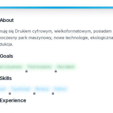
About
muję się Drukiem cyfrowym, wielkoformatowym, posiadam
oczesny park maszynowy, nowe technologie, ekologiczn
dukcja.
Goals
art a business
Find investors
Hire talent
Skills
act
TypeScript
Node.js
Python
Experience