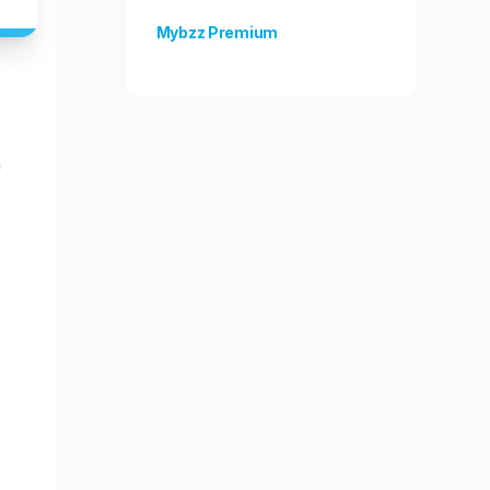
Mybzz Premium
Unlock more features!
a