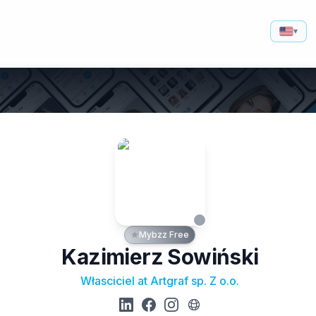
▾
Mybzz Free
Kazimierz Sowiński
Własciciel at Artgraf sp. Z o.o.